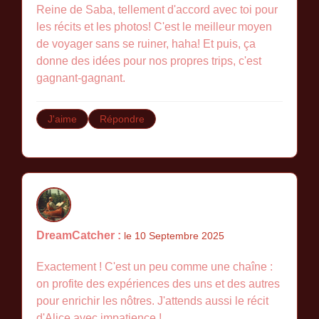
Reine de Saba, tellement d'accord avec toi pour
les récits et les photos! C'est le meilleur moyen
de voyager sans se ruiner, haha! Et puis, ça
donne des idées pour nos propres trips, c'est
gagnant-gagnant.
J'aime
Répondre
DreamCatcher :
le 10 Septembre 2025
Exactement ! C'est un peu comme une chaîne :
on profite des expériences des uns et des autres
pour enrichir les nôtres. J'attends aussi le récit
d'Alice avec impatience !