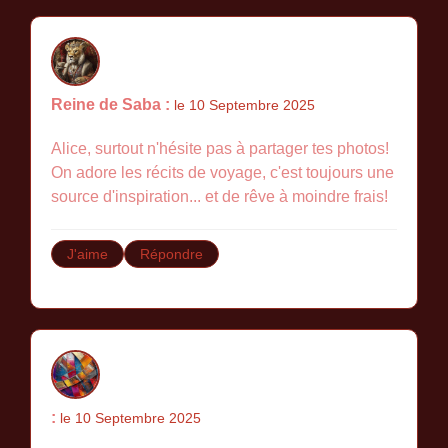
Reine de Saba :
le 10 Septembre 2025
Alice, surtout n'hésite pas à partager tes photos!
On adore les récits de voyage, c'est toujours une
source d'inspiration... et de rêve à moindre frais!
J'aime
Répondre
:
le 10 Septembre 2025