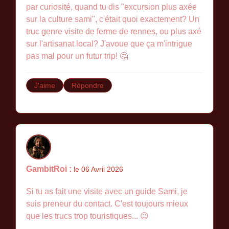
par curiosité, quand tu dis "excursion plus axée
sur la culture sami", c'était quoi exactement? Un
truc genre visite de ferme de rennes, ou plus axé
sur l'artisanat local? J'avoue que ça m'intrigue
pas mal pour un futur trip! 🤔
J'aime
Répondre
GambitRoi :
le 06 Avril 2026
Si tu as fait une visite avec un guide Sami, je
suis preneur du contact. C'est toujours mieux
que les trucs trop touristiques... 😉