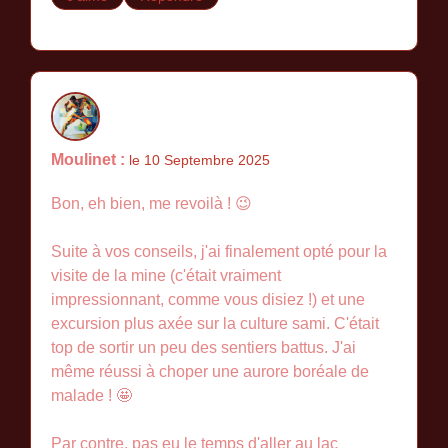
Moulinet :
le 10 Septembre 2025
Bon, eh bien, me revoilà ! 😉
Suite à vos conseils, j'ai finalement opté pour la
visite de la mine (c'était vraiment
impressionnant, comme vous disiez !) et une
excursion plus axée sur la culture sami. C'était
top de sortir un peu des sentiers battus. J'ai
même réussi à choper une aurore boréale de
malade ! 🤩
Par contre, pas eu le temps d'aller au lac