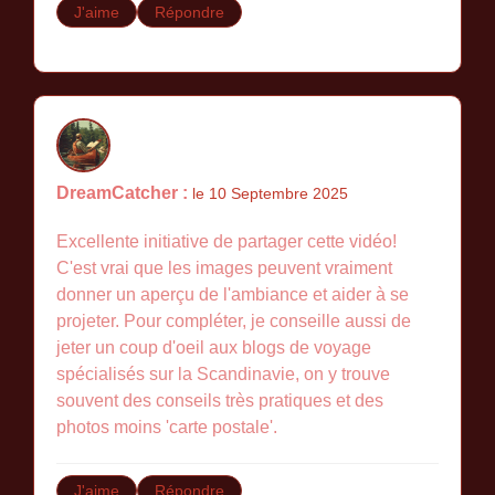
J'aime
Répondre
DreamCatcher :
le 10 Septembre 2025
Excellente initiative de partager cette vidéo!
C'est vrai que les images peuvent vraiment
donner un aperçu de l'ambiance et aider à se
projeter. Pour compléter, je conseille aussi de
jeter un coup d'oeil aux blogs de voyage
spécialisés sur la Scandinavie, on y trouve
souvent des conseils très pratiques et des
photos moins 'carte postale'.
J'aime
Répondre