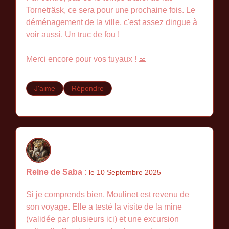
Torneträsk, ce sera pour une prochaine fois. Le
déménagement de la ville, c'est assez dingue à
voir aussi. Un truc de fou !
Merci encore pour vos tuyaux ! 🙏
J'aime
Répondre
Reine de Saba :
le 10 Septembre 2025
Si je comprends bien, Moulinet est revenu de
son voyage. Elle a testé la visite de la mine
(validée par plusieurs ici) et une excursion