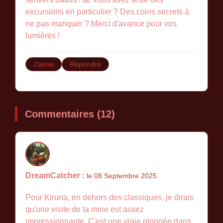
excursions en particulier ? Des coins secrets à
ne pas manquer ? Merci d'avance pour vos
lumières !
J'aime
Répondre
Commentaires (12)
DreamCatcher :
le 08 Septembre 2025
Pour Kiruna, en dehors des classiques, je dirais
qu'une visite de la mine est assez
impressionnante. C'est une vraie plongée dans