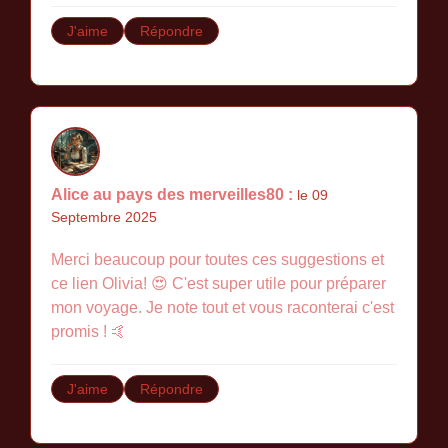
J'aime
Répondre
Alice au pays des merveilles80 :
le 09
Septembre 2025
Merci beaucoup pour toutes ces suggestions et
ce lien Olivia! 😍 C'est super utile pour préparer
mon voyage. Je note tout et vous raconterai c'est
promis ! 🤙
J'aime
Répondre