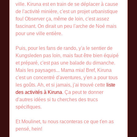
ville. Kiruna est en train de se déplacer à cause
de l'activité minière, c'est un projet urbanistique
fou! Observer ça, même de loin, c'est assez
fascinant. On dirait un peu l'arche de Noé mais
pour une ville entière.
Puis, pour les fans de rando, y'a le sentier de
Kungsleden pas loin, mais faut être bien équipé
et préparé, c'est pas une balade du dimanche.
Mais les paysages... Mama mia! Bref, Kiruna
c'est un concentré d'aventures, y'en a pour tous
les goûts. Ah, et si jamais, j'ai trouvé cette
liste
des activités à Kiruna
. Ça peut te donner
d'autres idées si tu cherches des trucs
spécifiques.
Et Moulinet, tu nous raconteras ce que t'en as
pensé, hein!