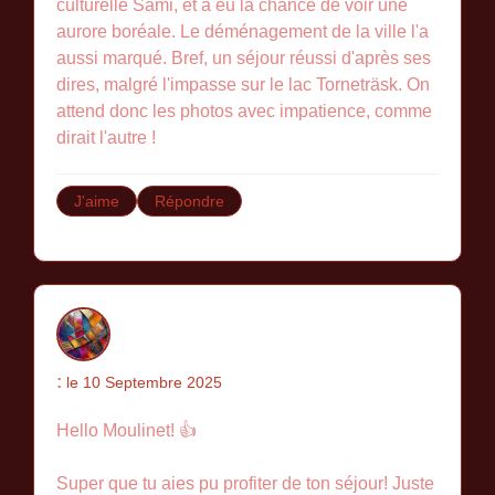
culturelle Sami, et a eu la chance de voir une
aurore boréale. Le déménagement de la ville l'a
aussi marqué. Bref, un séjour réussi d'après ses
dires, malgré l'impasse sur le lac Torneträsk. On
attend donc les photos avec impatience, comme
dirait l'autre !
J'aime
Répondre
:
le 10 Septembre 2025
Hello Moulinet! 👍
Super que tu aies pu profiter de ton séjour! Juste