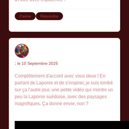
J'aime
Répondre
:
le 10 Septembre 2025
Complètement d'accord avec vous deux ! En
parlant de Laponie et de s'inspirer, je suis tombé
sur ça l'autre jour, une petite vidéo qui montre un
peu la Laponie suédoise, avec des paysages
magnifiques. Ça donne envie, non ?