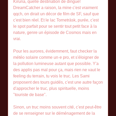
Kiruna, quelle destination de dingue!
DreamCatcher a raison, la mine c'est vraiment
qqch, on dirait un décor de film de SF, sauf que
c'est bien réel. Et le lac Torneträsk, purée, c'est
le spot parfait pour se sentir tout petit face à la
nature, genre un épisode de Cosmos mais en
vrai.
Pour les aurores, évidemment, faut checker la
météo solaire comme un·e pro, et s'éloigner de
la pollution lumineuse autant que possible. Y'a
des applis pas mal pour ça, mais rien ne vaut le
feeling du terrain, tu vois le truc. Les Sami
proposent des tours guidés, c'est une autre façon
d'approcher le truc, plus spirituelle, moins
"touriste de base".
Sinon, un truc moins souvent cité, c'est peut-être
de se renseigner sur le déménagement de la